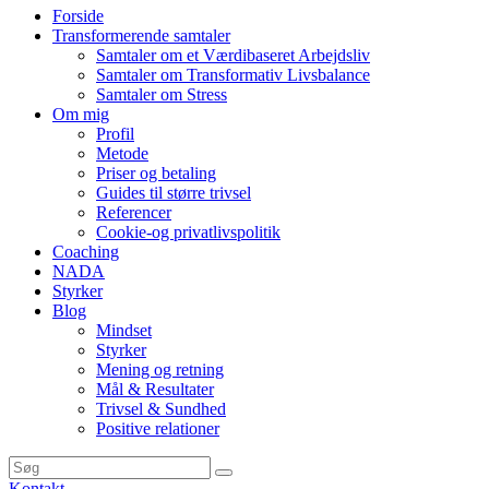
Forside
Transformerende samtaler
Samtaler om et Værdibaseret Arbejdsliv
Samtaler om Transformativ Livsbalance
Samtaler om Stress
Om mig
Profil
Metode
Priser og betaling
Guides til større trivsel
Referencer
Cookie-og privatlivspolitik
Coaching
NADA
Styrker
Blog
Mindset
Styrker
Mening og retning
Mål & Resultater
Trivsel & Sundhed
Positive relationer
Kontakt