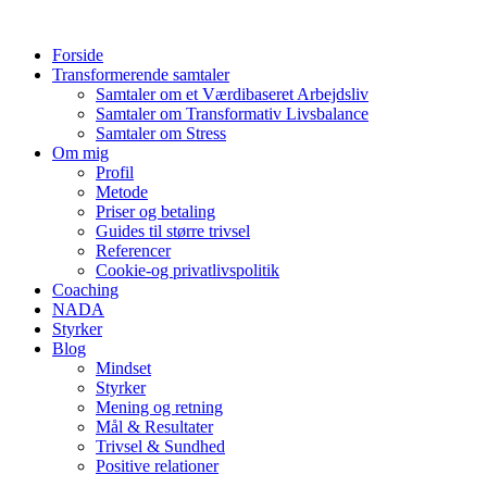
Videre
til
Forside
indhold
Transformerende samtaler
Samtaler om et Værdibaseret Arbejdsliv
Samtaler om Transformativ Livsbalance
Samtaler om Stress
Om mig
Profil
Metode
Priser og betaling
Guides til større trivsel
Referencer
Cookie-og privatlivspolitik
Coaching
NADA
Styrker
Blog
Mindset
Styrker
Mening og retning
Mål & Resultater
Trivsel & Sundhed
Positive relationer