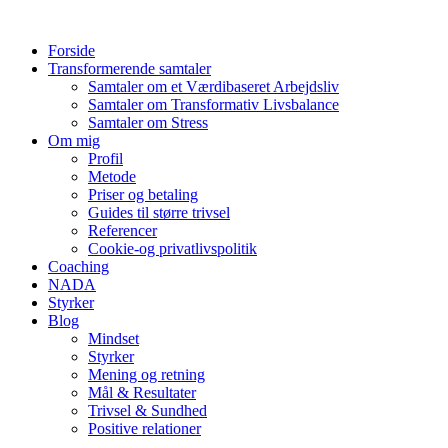
Videre
til
Forside
indhold
Transformerende samtaler
Samtaler om et Værdibaseret Arbejdsliv
Samtaler om Transformativ Livsbalance
Samtaler om Stress
Om mig
Profil
Metode
Priser og betaling
Guides til større trivsel
Referencer
Cookie-og privatlivspolitik
Coaching
NADA
Styrker
Blog
Mindset
Styrker
Mening og retning
Mål & Resultater
Trivsel & Sundhed
Positive relationer