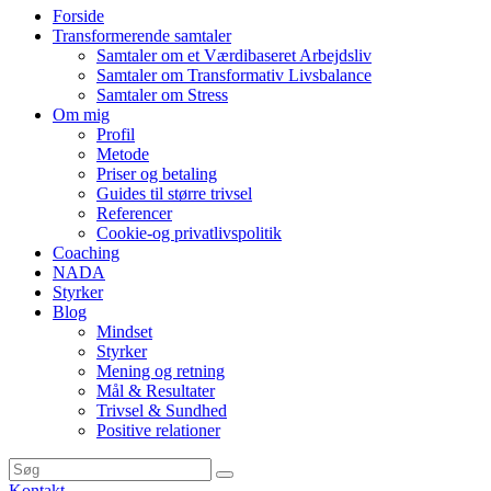
Forside
Transformerende samtaler
Samtaler om et Værdibaseret Arbejdsliv
Samtaler om Transformativ Livsbalance
Samtaler om Stress
Om mig
Profil
Metode
Priser og betaling
Guides til større trivsel
Referencer
Cookie-og privatlivspolitik
Coaching
NADA
Styrker
Blog
Mindset
Styrker
Mening og retning
Mål & Resultater
Trivsel & Sundhed
Positive relationer
Kontakt