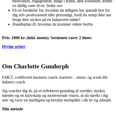
motivation, engagement, indgå i teams, løse konflikter, ændre
en dårlig vane til en bedre osv.
Få en forståelse for, hvordan du tidligere har spændt ben for
dig selv professionelt eller personligt, fordi du netop ikke har
brugt dine styrker på en balanceret måde?
Handleplan ift. hvordan du kommer videre herfra
Pris: 1800 kr. (inkl. moms). Sessionen varer 2 timer.
Øvrige priser
Om Charlotte Gundorph
EMCC certificeret business coach, karriere- , stress- og work-life
balance coach
Jeg coacher dig til, på et reflekteret grundlag af værdier, styrker,
talenter og en knivskarp og motiverende vision, at stå stærkt i dig
selv og være en intelligent og bevidst medspiller i dit liv og arbejde.
Min metode