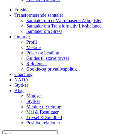
Forside
Transformerende samtaler
Samtaler om et Værdibaseret Arbejdsliv
Samtaler om Transformativ Livsbalance
Samtaler om Stress
Om mig
Profil
Metode
Priser og betaling
Guides til større trivsel
Referencer
Cookie-og privatlivspolitik
Coaching
NADA
Styrker
Blog
Mindset
Styrker
Mening og retning
Mål & Resultater
Trivsel & Sundhed
Positive relationer