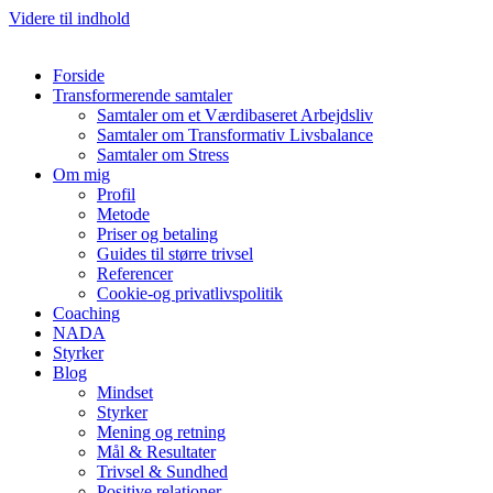
Videre til indhold
Forside
Transformerende samtaler
Samtaler om et Værdibaseret Arbejdsliv
Samtaler om Transformativ Livsbalance
Samtaler om Stress
Om mig
Profil
Metode
Priser og betaling
Guides til større trivsel
Referencer
Cookie-og privatlivspolitik
Coaching
NADA
Styrker
Blog
Mindset
Styrker
Mening og retning
Mål & Resultater
Trivsel & Sundhed
Positive relationer