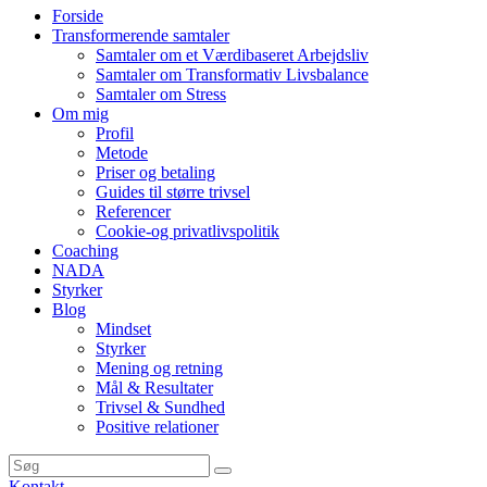
Forside
Transformerende samtaler
Samtaler om et Værdibaseret Arbejdsliv
Samtaler om Transformativ Livsbalance
Samtaler om Stress
Om mig
Profil
Metode
Priser og betaling
Guides til større trivsel
Referencer
Cookie-og privatlivspolitik
Coaching
NADA
Styrker
Blog
Mindset
Styrker
Mening og retning
Mål & Resultater
Trivsel & Sundhed
Positive relationer
Kontakt