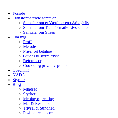
Videre
til
Forside
indhold
Transformerende samtaler
Samtaler om et Værdibaseret Arbejdsliv
Samtaler om Transformativ Livsbalance
Samtaler om Stress
Om mig
Profil
Metode
Priser og betaling
Guides til større trivsel
Referencer
Cookie-og privatlivspolitik
Coaching
NADA
Styrker
Blog
Mindset
Styrker
Mening og retning
Mål & Resultater
Trivsel & Sundhed
Positive relationer