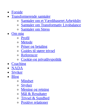
Videre
til
Forside
indhold
Transformerende samtaler
Samtaler om et Værdibaseret Arbejdsliv
Samtaler om Transformativ Livsbalance
Samtaler om Stress
Om mig
Profil
Metode
Priser og betaling
Guides til større trivsel
Referencer
Cookie-og privatlivspolitik
Coaching
NADA
Styrker
Blog
Mindset
Styrker
Mening og retning
Mål & Resultater
Trivsel & Sundhed
Positive relationer