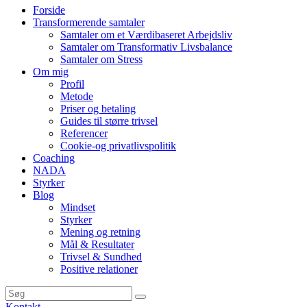
Forside
Transformerende samtaler
Samtaler om et Værdibaseret Arbejdsliv
Samtaler om Transformativ Livsbalance
Samtaler om Stress
Om mig
Profil
Metode
Priser og betaling
Guides til større trivsel
Referencer
Cookie-og privatlivspolitik
Coaching
NADA
Styrker
Blog
Mindset
Styrker
Mening og retning
Mål & Resultater
Trivsel & Sundhed
Positive relationer
Kontakt