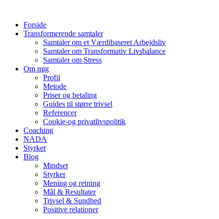
Videre
til
Forside
indhold
Transformerende samtaler
Samtaler om et Værdibaseret Arbejdsliv
Samtaler om Transformativ Livsbalance
Samtaler om Stress
Om mig
Profil
Metode
Priser og betaling
Guides til større trivsel
Referencer
Cookie-og privatlivspolitik
Coaching
NADA
Styrker
Blog
Mindset
Styrker
Mening og retning
Mål & Resultater
Trivsel & Sundhed
Positive relationer