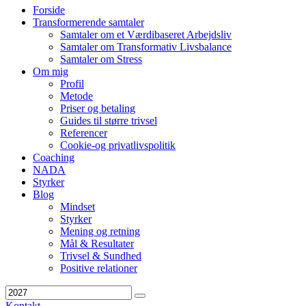
Forside
Transformerende samtaler
Samtaler om et Værdibaseret Arbejdsliv
Samtaler om Transformativ Livsbalance
Samtaler om Stress
Om mig
Profil
Metode
Priser og betaling
Guides til større trivsel
Referencer
Cookie-og privatlivspolitik
Coaching
NADA
Styrker
Blog
Mindset
Styrker
Mening og retning
Mål & Resultater
Trivsel & Sundhed
Positive relationer
Kontakt