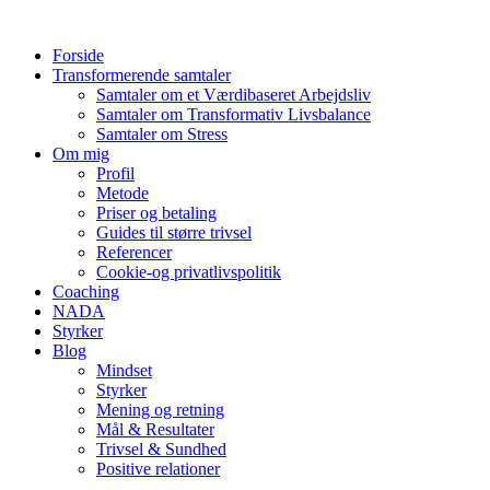
Videre
til
Forside
indhold
Transformerende samtaler
Samtaler om et Værdibaseret Arbejdsliv
Samtaler om Transformativ Livsbalance
Samtaler om Stress
Om mig
Profil
Metode
Priser og betaling
Guides til større trivsel
Referencer
Cookie-og privatlivspolitik
Coaching
NADA
Styrker
Blog
Mindset
Styrker
Mening og retning
Mål & Resultater
Trivsel & Sundhed
Positive relationer