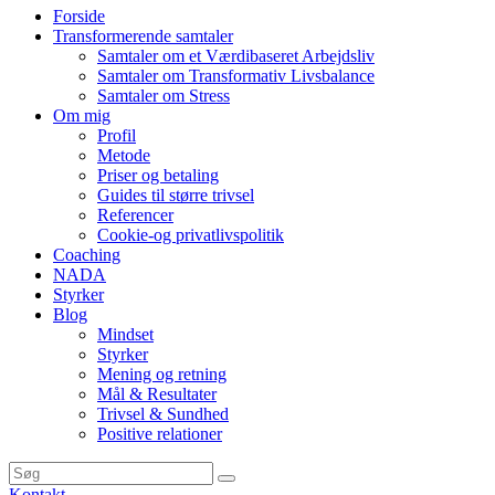
Forside
Transformerende samtaler
Samtaler om et Værdibaseret Arbejdsliv
Samtaler om Transformativ Livsbalance
Samtaler om Stress
Om mig
Profil
Metode
Priser og betaling
Guides til større trivsel
Referencer
Cookie-og privatlivspolitik
Coaching
NADA
Styrker
Blog
Mindset
Styrker
Mening og retning
Mål & Resultater
Trivsel & Sundhed
Positive relationer
Kontakt