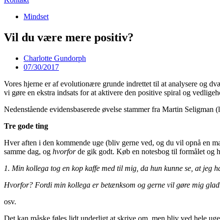
Mindset
Vil du være mere positiv?
Charlotte Gundorph
07/30/2017
Vores hjerne er af evolutionære grunde indrettet til at analysere og dvæ
vi gøre en ekstra indsats for at aktivere den positive spiral og vedligeh
Nedenstående evidensbaserede øvelse stammer fra Martin Seligman (le
Tre gode ting
Hver aften i den kommende uge (bliv gerne ved, og du vil opnå en mær
samme dag, og
hvorfor
de gik godt. Køb en notesbog til formålet og h
1. Min kollega tog en kop kaffe med til mig, da hun kunne se, at jeg h
Hvorfor? Fordi min kollega er betænksom og gerne vil gøre mig glad
osv.
Det kan måske føles lidt underligt at skrive om, men bliv ved hele uge