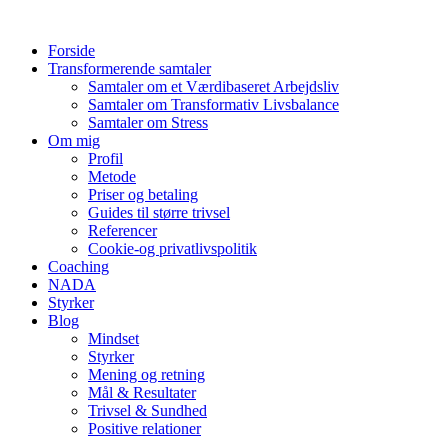
Videre
til
Forside
indhold
Transformerende samtaler
Samtaler om et Værdibaseret Arbejdsliv
Samtaler om Transformativ Livsbalance
Samtaler om Stress
Om mig
Profil
Metode
Priser og betaling
Guides til større trivsel
Referencer
Cookie-og privatlivspolitik
Coaching
NADA
Styrker
Blog
Mindset
Styrker
Mening og retning
Mål & Resultater
Trivsel & Sundhed
Positive relationer