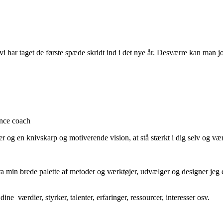
 har taget de første spæde skridt ind i det nye år. Desværre kan man jo
ance coach
nter og en knivskarp og motiverende vision, at stå stærkt i dig selv og vær
ra min brede palette af metoder og værktøjer, udvælger og designer jeg d
ine værdier, styrker, talenter, erfaringer, ressourcer, interesser osv.