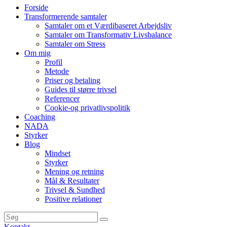
Forside
Transformerende samtaler
Samtaler om et Værdibaseret Arbejdsliv
Samtaler om Transformativ Livsbalance
Samtaler om Stress
Om mig
Profil
Metode
Priser og betaling
Guides til større trivsel
Referencer
Cookie-og privatlivspolitik
Coaching
NADA
Styrker
Blog
Mindset
Styrker
Mening og retning
Mål & Resultater
Trivsel & Sundhed
Positive relationer
Kontakt