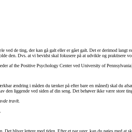
le ved de ting, der kan gå galt eller er gået galt. Det er derimod langt 
olde den. Dvs. at vi bevidst skal fokusere på at udvikle og praktisere vore
der af the Positive Psychology Center ved University of Pennsylvania
kbar ændring i måden du tænker på efter bare en måned) skal du afsætte
av den liggende ved siden af din seng. Det behøver ikke være store tin
avde travlt.
.
n. Det bliver lettere med tiden. Efter et par uger, kan du nøjes med at 