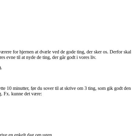
sværere for hjernen at dvæle ved de gode ting, der sker os. Derfor skal
s evne til at nyde de ting, der går godt i vores liv.
).
 10 minutter, før du sover til at skrive om 3 ting, som gik godt den
g. Fx. kunne det være:
skrive en enkelt dag om ugen.