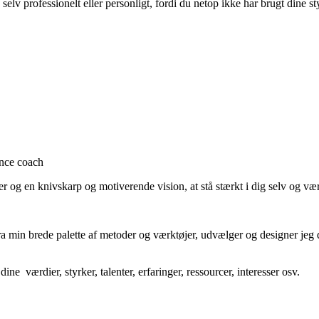
 selv professionelt eller personligt, fordi du netop ikke har brugt dine 
ance coach
nter og en knivskarp og motiverende vision, at stå stærkt i dig selv og vær
ra min brede palette af metoder og værktøjer, udvælger og designer jeg d
ine værdier, styrker, talenter, erfaringer, ressourcer, interesser osv.