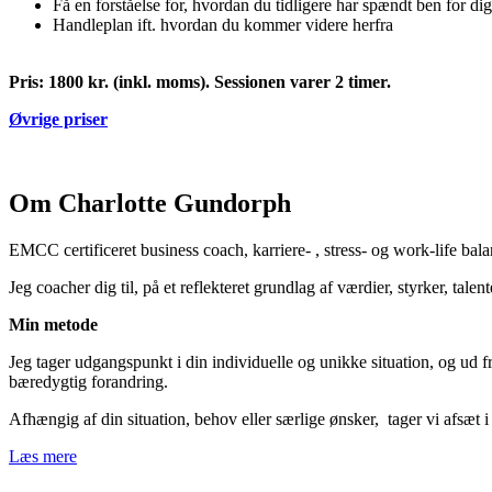
Få en forståelse for, hvordan du tidligere har spændt ben for dig
Handleplan ift. hvordan du kommer videre herfra
Pris: 1800 kr. (inkl. moms). Sessionen varer 2 timer.
Øvrige priser
Om Charlotte Gundorph
EMCC certificeret business coach, karriere- , stress- og work-life bal
Jeg coacher dig til, på et reflekteret grundlag af værdier, styrker, tale
Min metode
Jeg tager udgangspunkt i din individuelle og unikke situation, og ud f
bæredygtig forandring.
Afhængig af din situation, behov eller særlige ønsker, tager vi afsæt i d
Læs mere