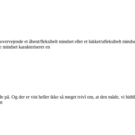
vervejende et åbent/fleksibelt mindset eller et lukket/ufleksibelt mindse
e mindset karakteriserer en
på. Og der er vist heller ikke så meget tvivl om, at den måde, vi hidti
rt