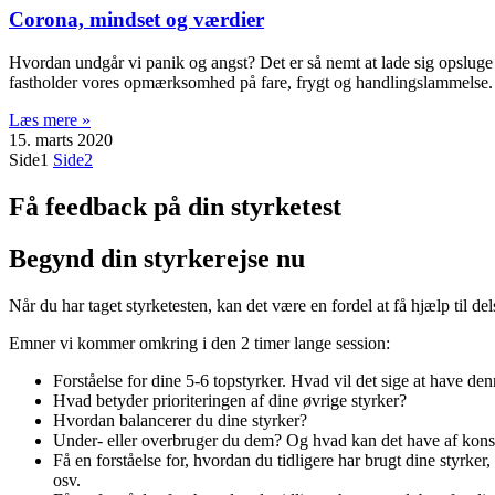
Corona, mindset og værdier
Hvordan undgår vi panik og angst? Det er så nemt at lade sig opsluge a
fastholder vores opmærksomhed på fare, frygt og handlingslammelse. H
Læs mere »
15. marts 2020
Side
1
Side
2
Få feedback på din styrketest
Begynd din styrkerejse nu
Når du har taget styrketesten, kan det være en fordel at få hjælp til del
Emner vi kommer omkring i den 2 timer lange session:
Forståelse for dine 5-6 topstyrker. Hvad vil det sige at have 
Hvad betyder prioriteringen af dine øvrige styrker?
Hvordan balancerer du dine styrker?
Under- eller overbruger du dem? Og hvad kan det have af konsekve
Få en forståelse for, hvordan du tidligere har brugt dine styrker,
osv.