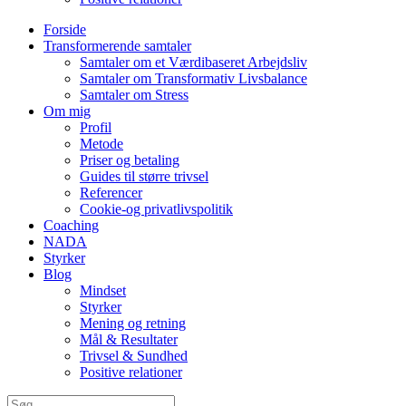
Forside
Transformerende samtaler
Samtaler om et Værdibaseret Arbejdsliv
Samtaler om Transformativ Livsbalance
Samtaler om Stress
Om mig
Profil
Metode
Priser og betaling
Guides til større trivsel
Referencer
Cookie-og privatlivspolitik
Coaching
NADA
Styrker
Blog
Mindset
Styrker
Mening og retning
Mål & Resultater
Trivsel & Sundhed
Positive relationer