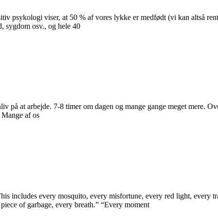
sitiv psykologi viser, at 50 % af vores lykke er medfødt (vi kan altså r
d, sygdom osv., og hele 40
nliv på at arbejde. 7-8 timer om dagen og mange gange meget mere. Oveni
. Mange af os
s includes every mosquito, every misfortune, every red light, every tra
y piece of garbage, every breath.” “Every moment