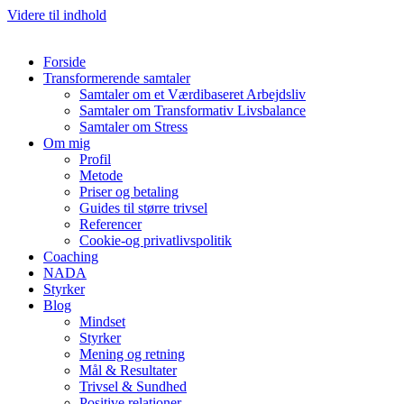
Videre til indhold
Forside
Transformerende samtaler
Samtaler om et Værdibaseret Arbejdsliv
Samtaler om Transformativ Livsbalance
Samtaler om Stress
Om mig
Profil
Metode
Priser og betaling
Guides til større trivsel
Referencer
Cookie-og privatlivspolitik
Coaching
NADA
Styrker
Blog
Mindset
Styrker
Mening og retning
Mål & Resultater
Trivsel & Sundhed
Positive relationer