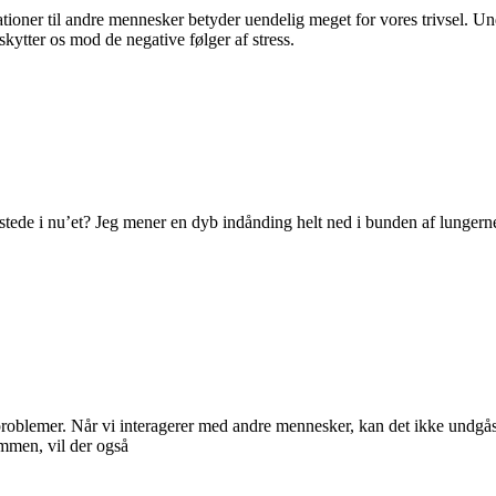
ioner til andre mennesker betyder uendelig meget for vores trivsel. Unde
kytter os mod de negative følger af stress.
ilstede i nu’et? Jeg mener en dyb indånding helt ned i bunden af lunge
oblemer. Når vi interagerer med andre mennesker, kan det ikke undgås, 
ammen, vil der også