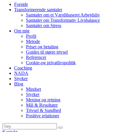
Forside
Transformerende samtaler
Samtaler om et Værdibaseret Arbejdsliv
Samtaler om Transformativ Livsbalance
Samtaler om Stress
Om mig
Profil
Metode
Priser og betaling
Guides til større trivsel
Referencer
Cookie-og privatlivspolitik
Coaching
NADA
Styrker
Blog
Mindset
Styrker
Mening og retning
Mål & Resultater
Trivsel & Sundhed
Positive relationer
Kontakt