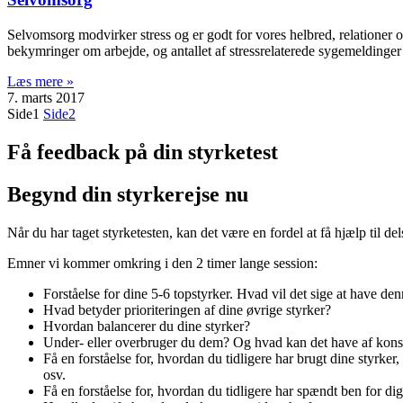
Selvomsorg modvirker stress og er godt for vores helbred, relationer og
bekymringer om arbejde, og antallet af stressrelaterede sygemeldinger 
Læs mere »
7. marts 2017
Side
1
Side
2
Få feedback på din styrketest
Begynd din styrkerejse nu
Når du har taget styrketesten, kan det være en fordel at få hjælp til del
Emner vi kommer omkring i den 2 timer lange session:
Forståelse for dine 5-6 topstyrker. Hvad vil det sige at have 
Hvad betyder prioriteringen af dine øvrige styrker?
Hvordan balancerer du dine styrker?
Under- eller overbruger du dem? Og hvad kan det have af konsekve
Få en forståelse for, hvordan du tidligere har brugt dine styrker,
osv.
Få en forståelse for, hvordan du tidligere har spændt ben for dig