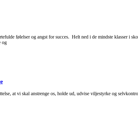
tefulde følelser og angst for succes. Helt ned i de mindste klasser i sk
e og
ce
telse, at vi skal anstrenge os, holde ud, udvise viljestyrke og selvkon