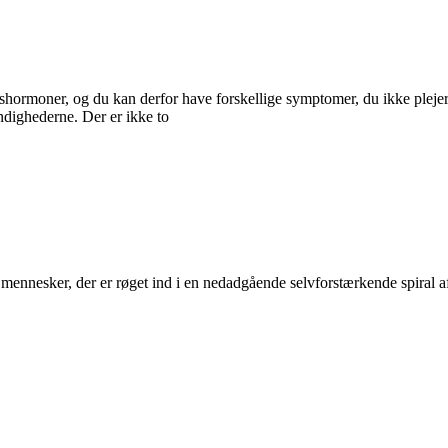
resshormoner, og du kan derfor have forskellige symptomer, du ikke pleje
ndighederne. Der er ikke to
 mennesker, der er røget ind i en nedadgående selvforstærkende spiral af