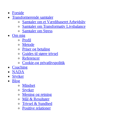
Videre
til
Forside
indhold
Transformerende samtaler
Samtaler om et Værdibaseret Arbejdsliv
Samtaler om Transformativ Livsbalance
Samtaler om Stress
Om mig
Profil
Metode
Priser og betaling
Guides til større trivsel
Referencer
Cookie-og privatlivspolitik
Coaching
NADA
Styrker
Blog
Mindset
Styrker
Mening og retning
Mål & Resultater
Trivsel & Sundhed
Positive relationer