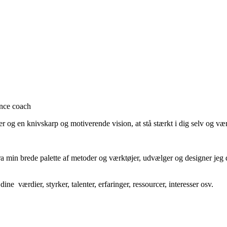
ance coach
nter og en knivskarp og motiverende vision, at stå stærkt i dig selv og vær
ra min brede palette af metoder og værktøjer, udvælger og designer jeg d
ine værdier, styrker, talenter, erfaringer, ressourcer, interesser osv.