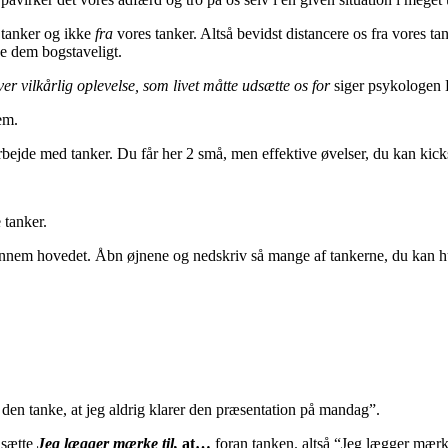
tanker og ikke
fra
vores tanker. Altså bevidst distancere os fra vores ta
ge dem bogstaveligt.
er vilkårlig oplevelse, som livet måtte udsætte os for
siger psykologen 
em.
arbejde med tanker. Du får her 2 små, men effektive øvelser, du kan kick
 tanker.
t gennem hovedet. Åbn øjnene og nedskriv så mange af tankerne, du ka
r den tanke, at jeg aldrig klarer den præsentation på mandag”.
 sætte
Jeg lægger mærke til,
at…
foran tanken. altså “Jeg lægger mærke 