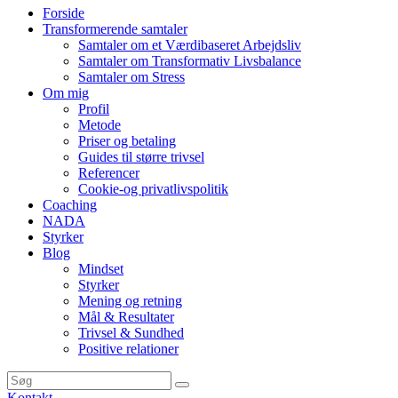
Forside
Transformerende samtaler
Samtaler om et Værdibaseret Arbejdsliv
Samtaler om Transformativ Livsbalance
Samtaler om Stress
Om mig
Profil
Metode
Priser og betaling
Guides til større trivsel
Referencer
Cookie-og privatlivspolitik
Coaching
NADA
Styrker
Blog
Mindset
Styrker
Mening og retning
Mål & Resultater
Trivsel & Sundhed
Positive relationer
Kontakt