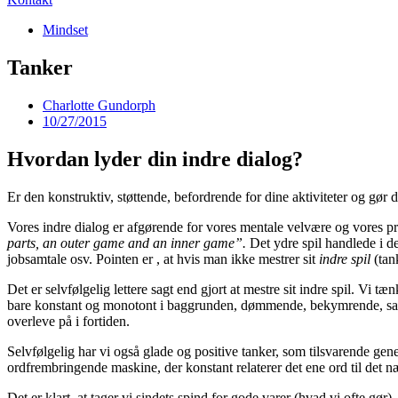
Mindset
Tanker
Charlotte Gundorph
10/27/2015
Hvordan lyder din indre dialog?
Er den konstruktiv, støttende, befordrende for dine aktiviteter og g
Vores indre dialog er afgørende for vores mentale velvære og vores 
parts, an outer game and an inner game”.
Det ydre spil handlede i d
jobsamtale osv. Pointen er , at hvis man ikke mestrer sit
indre spil
(tan
Det er selvfølgelig lettere sagt end gjort at mestre sit indre spil. V
bare konstant og monotont i baggrunden, dømmende, bekymrende, samme
overleve på i fortiden.
Selvfølgelig har vi også glade og positive tanker, som tilsvarende gen
ordfrembringende maskine, der konstant relaterer det ene ord til det
Det er klart, at tager vi sindets spind for gode varer (hvad vi ofte gør)