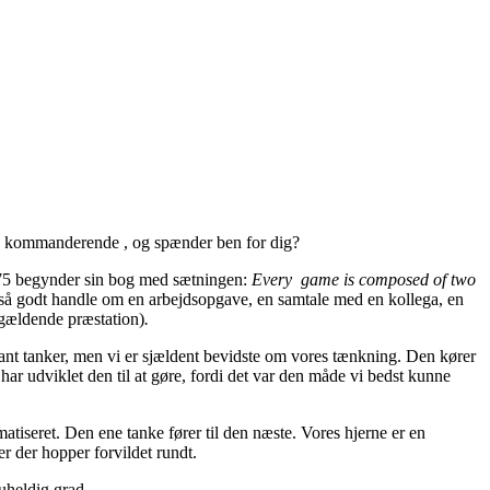
 og kommanderende , og spænder ben for dig?
1975 begynder sin bog med sætningen:
Every game is composed of two
e så godt handle om en arbejdsopgave, en samtale med en kollega, en
ågældende præstation)
.
nstant tanker, men vi er sjældent bevidste om vores tænkning. Den kører
udviklet den til at gøre, fordi det var den måde vi bedst kunne
atiseret. Den ene tanke fører til den næste. Vores hjerne er en
 der hopper forvildet rundt.
 uheldig grad.