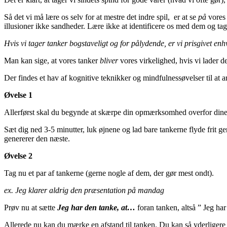
Så det vi må lære os selv for at mestre det indre spil, er at se
på
vores 
illusioner ikke sandheder. Lære ikke at identificere os med dem og ta
Hvis vi tager tanker bogstaveligt og for pålydende, er vi prisgivet enhv
Man kan sige, at vores tanker
bliver
vores virkelighed, hvis vi lader d
Der findes et hav af kognitive teknikker og mindfulnessøvelser til at 
Øvelse 1
Allerførst skal du begynde at skærpe din opmærksomhed overfor dine
Sæt dig ned 3-5 minutter, luk øjnene og lad bare tankerne flyde fri
genererer den næste.
Øvelse 2
Tag nu et par af tankerne (gerne nogle af dem, der gør mest ondt).
ex. Jeg klarer aldrig den præsentation på mandag
Prøv nu at sætte
Jeg har den tanke, at…
foran tanken, altså ” Jeg ha
Allerede nu kan du mærke en afstand til tanken. Du kan så yderligere