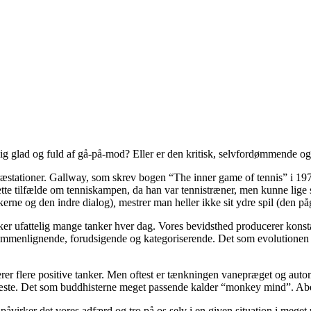
ør dig glad og fuld af gå-på-mod? Eller er den kritisk, selvfordømmende
præstationer. Gallway, som skrev bogen “The inner game of tennis” i 
ette tilfælde om tenniskampen, da han var tennistræner, men kunne lig
kerne og den indre dialog)
,
mestrer man heller ikke sit ydre spil (den p
i tænker ufattelig mange tanker hver dag. Vores bevidsthed producerer ko
nlignende, forudsigende og kategoriserende. Det som evolutionen har 
erer flere positive tanker. Men oftest er tænkningen vanepræget og autom
 næste. Det som buddhisterne meget passende kalder “monkey mind”. Aber
, påvirker det vores adfærd og tro på os selv i en given situation i meget