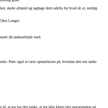
nker, skabe afstand og iagttage dem udefra for hvad de er, nemlig
Ellen Langer.
starte dit tankearbejde med.
n huske. Prøv også at være opmærksom på, hvordan den ene tanke
til, at jeg har den tanke, at jeg ikke klarer den præsentation på