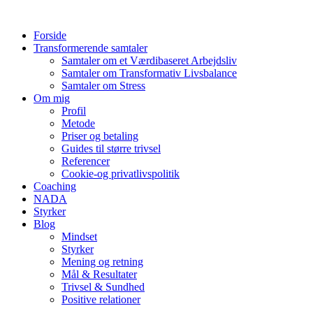
Videre
til
Forside
indhold
Transformerende samtaler
Samtaler om et Værdibaseret Arbejdsliv
Samtaler om Transformativ Livsbalance
Samtaler om Stress
Om mig
Profil
Metode
Priser og betaling
Guides til større trivsel
Referencer
Cookie-og privatlivspolitik
Coaching
NADA
Styrker
Blog
Mindset
Styrker
Mening og retning
Mål & Resultater
Trivsel & Sundhed
Positive relationer